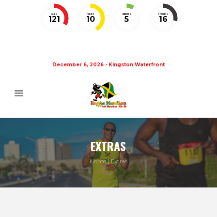
DAYS
HOURS
MINUTES
SECONDS
121
10
5
16
December 6, 2026 - Kingston Waterfront
EXTRAS
Home
Extras